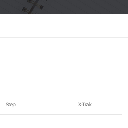
Step
X-Trak