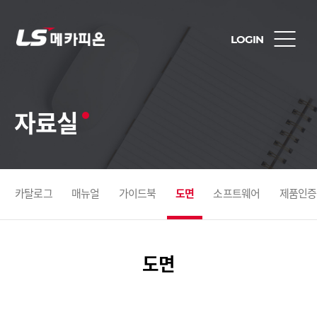
LOGIN
자료실
카탈로그
매뉴얼
가이드북
도면
소프트웨어
제품인증
도면