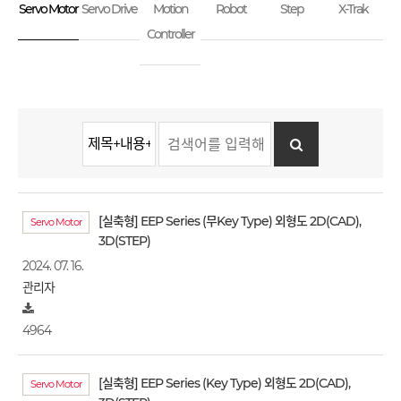
Servo Motor
Servo Drive
Motion
Robot
Step
X-Trak
Controller
[실축형] EEP Series (무Key Type) 외형도 2D(CAD),
Servo Motor
3D(STEP)
2024. 07. 16.
관리자
4964
[실축형] EEP Series (Key Type) 외형도 2D(CAD),
Servo Motor