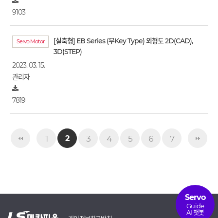
9103
[실축형] EB Series (무Key Type) 외형도 2D(CAD),
Servo Motor
3D(STEP)
2023. 03. 15.
관리자
7819
1
3
4
5
6
7
2
Servo
Guide
AI 챗봇