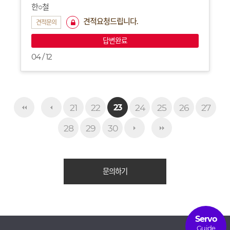
한○철
견적요청드립니다.
견적문의
답변완료
04 / 12
21
22
24
25
26
27
23
28
29
30
문의하기
Servo
Guide