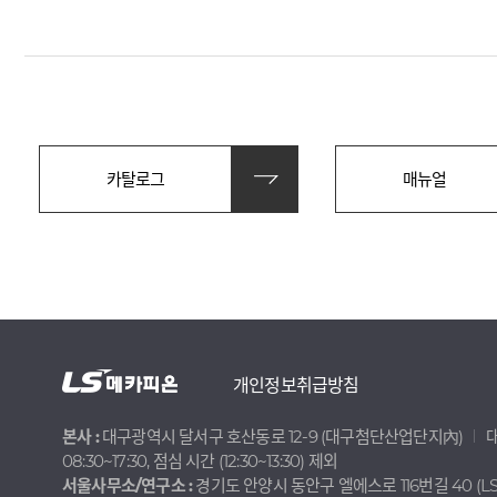
카탈로그
매뉴얼
개인정보취급방침
본사 :
대구광역시 달서구 호산동로 12-9 (대구첨단산업단지內)
대
08:30~17:30, 점심 시간 (12:30~13:30) 제외
서울사무소/연구소 :
경기도 안양시 동안구 엘에스로 116번길 40 (LS 