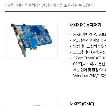
* 제품 이미지를 클릭하시면 상세 화면을 조회 하실 수 있습니다.
MXP PCIe 제어기
MXP 기반의 PCIe 
PC 성능과 관계없이 
안정적이고 신뢰성 있
보드당 최대 64축, 4
2 Port EtherCAT 10
0.125[㎲] ~ 4[㎳] 통
개발 언어 및 환경 : Visua
Windows 7/10/11, 32/
MXP3 (GMC)