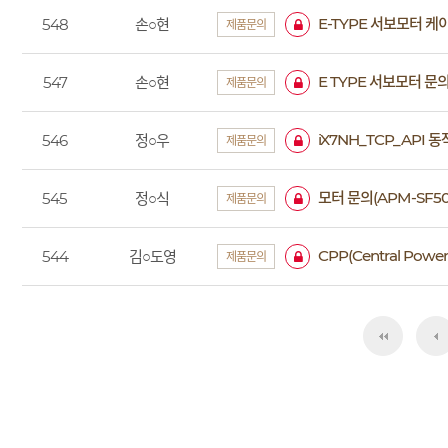
E-TYPE 서보모터 케
548
손○현
제품문의
E TYPE 서보모터 문
547
손○현
제품문의
iX7NH_TCP_API 동
546
정○우
제품문의
모터 문의(APM-SF50
545
정○식
제품문의
CPP(Central Powe
544
김○도영
제품문의
다음