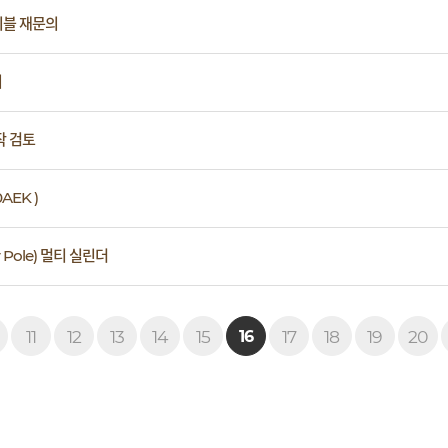
이블 재문의
의
작 검토
AEK )
r Pole) 멀티 실린더
맨끝
11
12
13
14
15
17
18
19
20
16