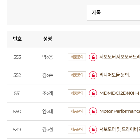
번호
성명
서보모터,서보모터드라
553
박○웅
제품문의
리니어모듈 문의.
552
김○순
제품문의
MDMDC12DN0H-I
551
조○래
제품문의
Motor Performance
550
임○대
제품문의
서보모터 및 드라이버 
549
김○철
제품문의